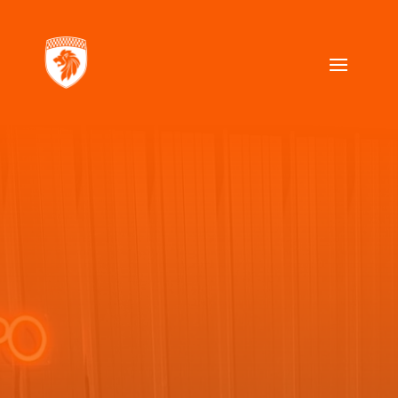
B
27 900
€