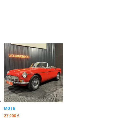
Stock MG
MG | B
27 900
€