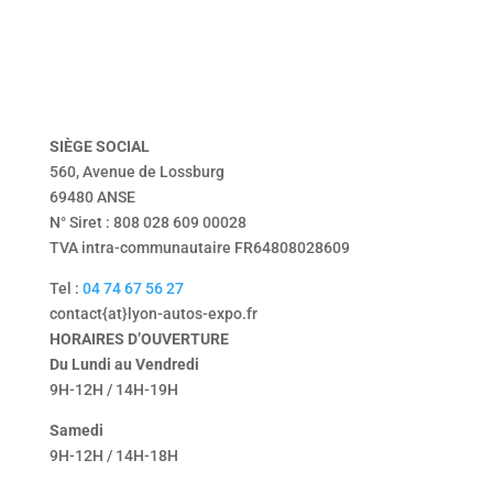
vendu
Tentbox
contact
mentions légales
politique de confidentialité
SIÈGE
SOCIAL
560, Avenue de Lossburg
69480 ANSE
N° Siret : 808 028 609 00028
TVA intra-communautaire FR64808028609
Tel :
04 74 67 56 27
contact{at}lyon-autos-expo.fr
HORAIRES D’OUVERTURE
Du Lundi au Vendredi
9H-12H / 14H-19H
Samedi
9H-12H / 14H-18H