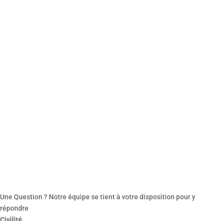
parfaitement adapté à votre situation.
Crédit classique, LLD, LOA et crédit-bail (avec ou sans engagement de
reprise)…un service complémentaire LYON AUTOS EXPO.
Une Question ? Notre équipe se tient à votre disposition pour y
répondre
Civilité