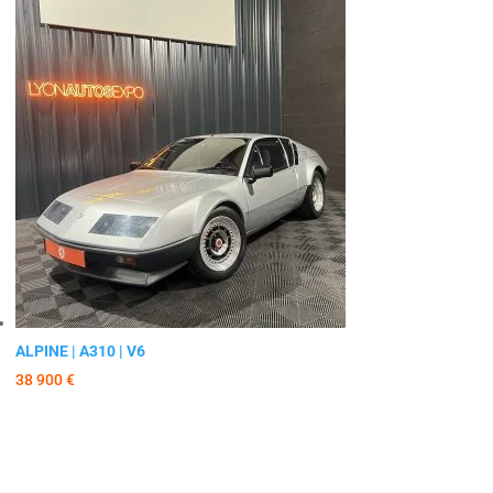
ALPINE | A310 | V6
38 900
€