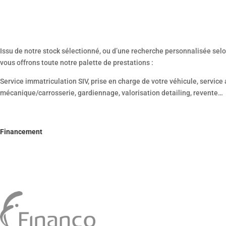
Service Personnalisé
Issu de notre stock sélectionné, ou d’une recherche personnalisée selo
vous offrons toute notre palette de prestations :
Service immatriculation SIV, prise en charge de votre véhicule, service
mécanique/carrosserie, gardiennage, valorisation detailing, revente…
Financement
Leader dans les solutions financières adaptées à l’automobile, nous ét
partenaire principal FINANCO le montage parfaitement adapté à votre 
Crédit classique, LLD, LOA et crédit-bail (avec ou sans engagement de
complémentaire LYON AUTOS EXPO.