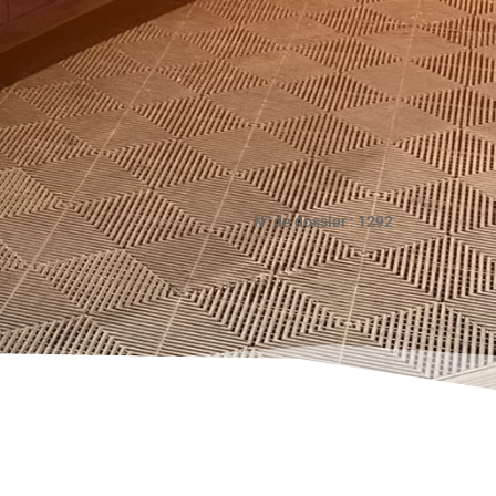
BOBINE 6 SORTIES
RADIATEUR ET VENTILATEUR
GROS VOLUME
EMBRAYAGE RENFORCE A610
SILENCIEUX INOX DEVIL 2
SORTIES
ROUES GOTTI
N° de dossier : 1292