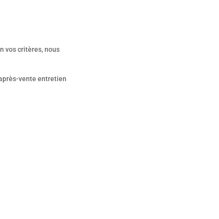
n vos critères, nous
 après-vente entretien
ablirons avec notre
situation.
 reprise)…un service