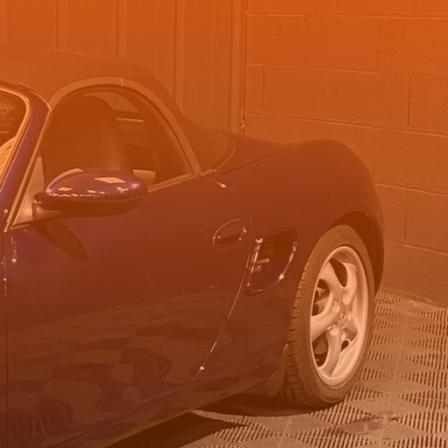
COMMANDE DE BOITE SUR
ROTULES UNIBAL
PERSIENNE CARBONE
DURITE AVIATION
INSTRUMENTATION VDO
ALLUMAGE ELECTRONIQUE
PEINTURE COMPLETE EN 2017
AMMORTISSEUR AV/AR
BILSTEIN
FREIN A MAIN HYDRAULIQUE
FREINS BREMBO MEGANE RS
300 MM
POMPE A ESSENCE BOSH GROS
DEBIT