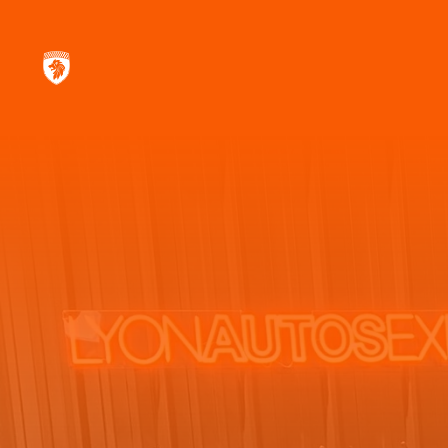
V6
38 900
€