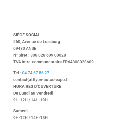
vendu
Tentbox
contact
mentions légales
politique de confidentialité
SIÈGE
SOCIAL
560, Avenue de Lossburg
69480 ANSE
N° Siret : 808 028 609 00028
TVA intra-communautaire FR64808028609
Tel :
04 74 67 56 27
contact{at}lyon-autos-expo.fr
HORAIRES D’OUVERTURE
Du Lundi au Vendredi
9H-12H / 14H-19H
Samedi
9H-12H / 14H-18H