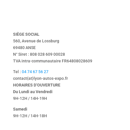
vendu
Tentbox
contact
mentions légales
politique de confidentialité
SIÈGE
SOCIAL
560, Avenue de Lossburg
69480 ANSE
N° Siret : 808 028 609 00028
TVA intra-communautaire FR64808028609
Tel :
04 74 67 56 27
contact{at}lyon-autos-expo.fr
HORAIRES D’OUVERTURE
Du Lundi au Vendredi
9H-12H / 14H-19H
Samedi
9H-12H / 14H-18H