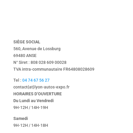
dépôt vente
vendu
Tentbox
contact
mentions légales
politique de confidentialité
SIÈGE
SOCIAL
560, Avenue de Lossburg
69480 ANSE
N° Siret : 808 028 609 00028
TVA intra-communautaire FR64808028609
Tel :
04 74 67 56 27
contact{at}lyon-autos-expo.fr
HORAIRES D’OUVERTURE
Du Lundi au Vendredi
9H-12H / 14H-19H
Samedi
9H-12H / 14H-18H