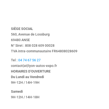
vendu
Tentbox
contact
mentions légales
politique de confidentialité
SIÈGE
SOCIAL
560, Avenue de Lossburg
69480 ANSE
N° Siret : 808 028 609 00028
TVA intra-communautaire FR64808028609
Tel :
04 74 67 56 27
contact{at}lyon-autos-expo.fr
HORAIRES D’OUVERTURE
Du Lundi au Vendredi
9H-12H / 14H-19H
Samedi
9H-12H / 14H-18H