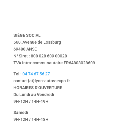
vendu
Tentbox
contact
mentions légales
politique de confidentialité
SIÈGE
SOCIAL
560, Avenue de Lossburg
69480 ANSE
N° Siret : 808 028 609 00028
TVA intra-communautaire FR64808028609
Tel :
04 74 67 56 27
contact{at}lyon-autos-expo.fr
HORAIRES D’OUVERTURE
Du Lundi au Vendredi
9H-12H / 14H-19H
Samedi
9H-12H / 14H-18H