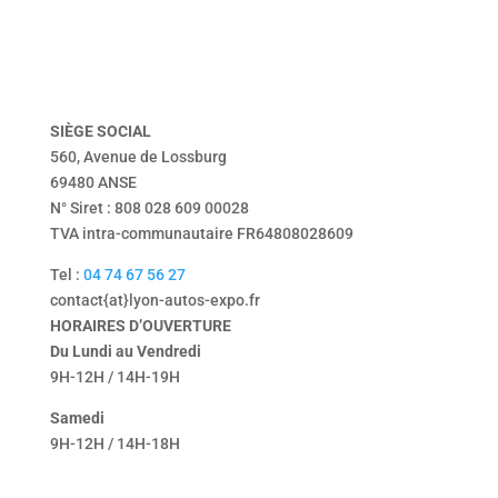
vendu
Tentbox
contact
mentions légales
politique de confidentialité
SIÈGE
SOCIAL
560, Avenue de Lossburg
69480 ANSE
N° Siret : 808 028 609 00028
TVA intra-communautaire FR64808028609
Tel :
04 74 67 56 27
contact{at}lyon-autos-expo.fr
HORAIRES D’OUVERTURE
Du Lundi au Vendredi
9H-12H / 14H-19H
Samedi
9H-12H / 14H-18H