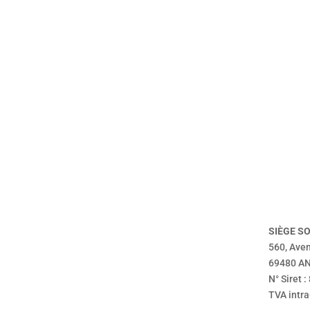
accueil
mentions légales
SIÈGE
SO
véhicules
politique de confidentialité
560, Ave
présentation
69480 A
dépôt vente
N° Siret 
vendu
TVA intr