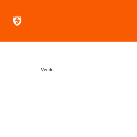
Vendu
La même ?
VOUS CHERCHEZ UNE VOITUR
Contactez nous, nous la trou