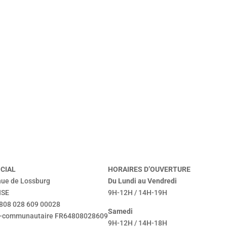
CIAL
HORAIRES D’OUVERTURE
nue de Lossburg
Du Lundi au Vendredi
NSE
9H-12H / 14H-19H
: 808 028 609 00028
Samedi
a-communautaire FR64808028609
9H-12H / 14H-18H