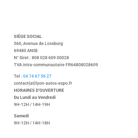
vendu
Tentbox
contact
mentions légales
politique de confidentialité
SIÈGE
SOCIAL
560, Avenue de Lossburg
69480 ANSE
N° Siret : 808 028 609 00028
TVA intra-communautaire FR64808028609
Tel :
04 74 67 56 27
contact{at}lyon-autos-expo.fr
HORAIRES D’OUVERTURE
Du Lundi au Vendredi
9H-12H / 14H-19H
Samedi
9H-12H / 14H-18H