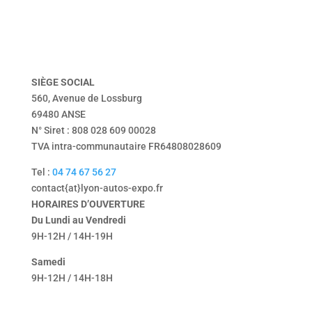
vendu
Tentbox
contact
mentions légales
politique de confidentialité
SIÈGE
SOCIAL
560, Avenue de Lossburg
69480 ANSE
N° Siret : 808 028 609 00028
TVA intra-communautaire FR64808028609
Tel :
04 74 67 56 27
contact{at}lyon-autos-expo.fr
HORAIRES D’OUVERTURE
Du Lundi au Vendredi
9H-12H / 14H-19H
Samedi
9H-12H / 14H-18H