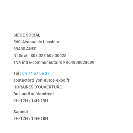
vendu
Tentbox
contact
mentions légales
politique de confidentialité
SIÈGE
SOCIAL
560, Avenue de Lossburg
69480 ANSE
N° Siret : 808 028 609 00028
TVA intra-communautaire FR64808028609
Tel :
04 74 67 56 27
contact{at}lyon-autos-expo.fr
HORAIRES D’OUVERTURE
Du Lundi au Vendredi
9H-12H / 14H-19H
Samedi
9H-12H / 14H-18H