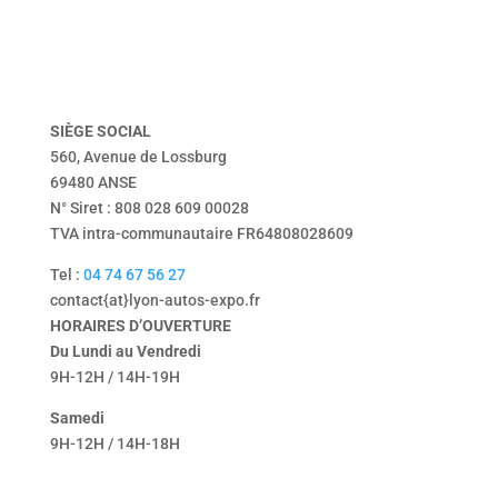
vendu
Tentbox
contact
mentions légales
politique de confidentialité
SIÈGE
SOCIAL
560, Avenue de Lossburg
69480 ANSE
N° Siret : 808 028 609 00028
TVA intra-communautaire FR64808028609
Tel :
04 74 67 56 27
contact{at}lyon-autos-expo.fr
HORAIRES D’OUVERTURE
Du Lundi au Vendredi
9H-12H / 14H-19H
Samedi
9H-12H / 14H-18H