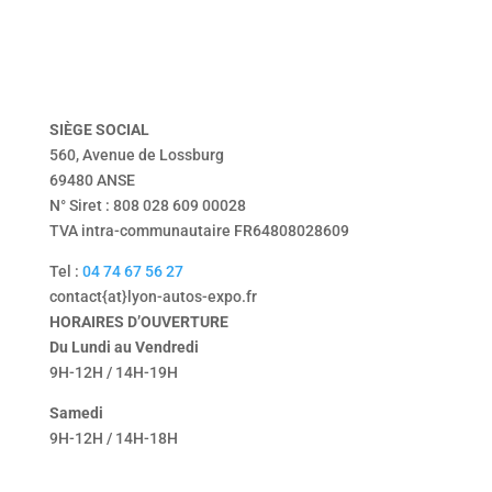
vendu
Tentbox
contact
mentions légales
politique de confidentialité
SIÈGE
SOCIAL
560, Avenue de Lossburg
69480 ANSE
N° Siret : 808 028 609 00028
TVA intra-communautaire FR64808028609
Tel :
04 74 67 56 27
contact{at}lyon-autos-expo.fr
HORAIRES D’OUVERTURE
Du Lundi au Vendredi
9H-12H / 14H-19H
Samedi
9H-12H / 14H-18H