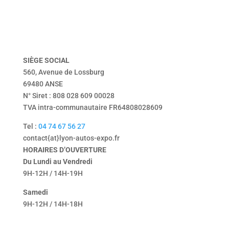
vendu
Tentbox
contact
mentions légales
politique de confidentialité
SIÈGE
SOCIAL
560, Avenue de Lossburg
69480 ANSE
N° Siret : 808 028 609 00028
TVA intra-communautaire FR64808028609
Tel :
04 74 67 56 27
contact{at}lyon-autos-expo.fr
HORAIRES D’OUVERTURE
Du Lundi au Vendredi
9H-12H / 14H-19H
Samedi
9H-12H / 14H-18H