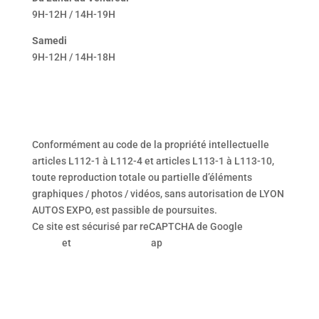
9H-12H / 14H-19H
Samedi
9H-12H / 14H-18H
Conformément au code de la propriété intellectuelle
articles L112-1 à L112-4 et articles L113-1 à L113-10,
toute reproduction totale ou partielle d’éléments
graphiques / photos / vidéos, sans autorisation de LYON
AUTOS EXPO, est passible de poursuites.
Ce site est sécurisé par reCAPTCHA de Google
Privacy
Policy
et
Terms of Service
ap
JJP
|
STATÉGIE – BRANDING – DIGITAL