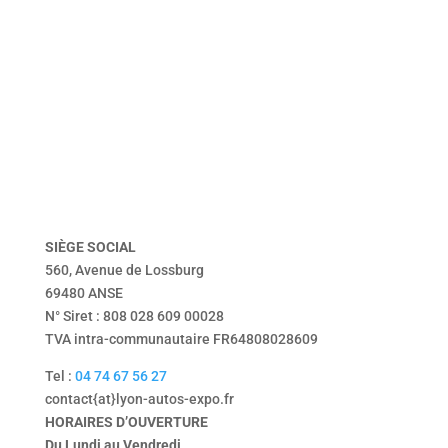
accueil
véhicules
présentation
dépôt vente
vendu
Tentbox
contact
mentions légales
politique de confidentialité
SIÈGE
SOCIAL
560, Avenue de Lossburg
69480 ANSE
N° Siret : 808 028 609 00028
TVA intra-communautaire FR64808028609
Tel :
04 74 67 56 27
contact{at}lyon-autos-expo.fr
HORAIRES D’OUVERTURE
Du Lundi au Vendredi