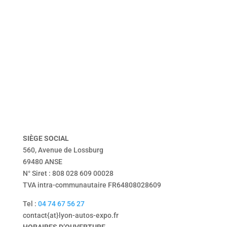
accueil
véhicules
présentation
dépôt vente
vendu
Tentbox
contact
mentions légales
politique de confidentialité
SIÈGE
SOCIAL
560, Avenue de Lossburg
69480 ANSE
N° Siret : 808 028 609 00028
TVA intra-communautaire FR64808028609
Tel :
04 74 67 56 27
contact{at}lyon-autos-expo.fr
HORAIRES D’OUVERTURE