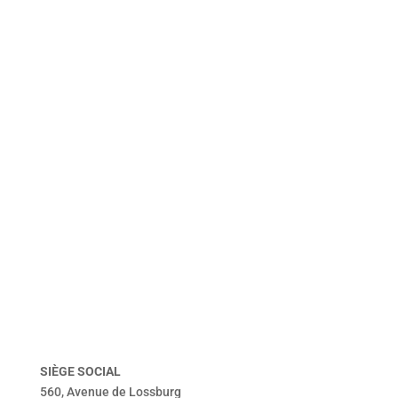
accueil
véhicules
présentation
dépôt vente
vendu
Tentbox
contact
mentions légales
politique de confidentialité
SIÈGE
SOCIAL
560, Avenue de Lossburg