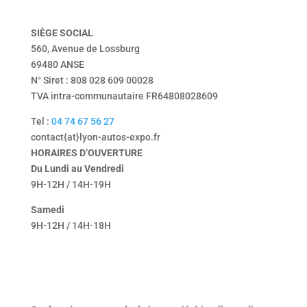
mentions légales
politique de confidentialité
SIÈGE
SOCIAL
560, Avenue de Lossburg
69480 ANSE
N° Siret : 808 028 609 00028
TVA intra-communautaire FR64808028609
Tel :
04 74 67 56 27
contact{at}lyon-autos-expo.fr
HORAIRES D’OUVERTURE
Du Lundi au Vendredi
9H-12H / 14H-19H
Samedi
9H-12H / 14H-18H