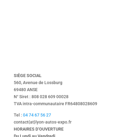
accueil
véhicules
présentation
dépôt vente
vendu
Tentbox
contact
mentions légales
politique de confidentialité
SIÈGE
SOCIAL
560, Avenue de Lossburg
69480 ANSE
N° Siret : 808 028 609 00028
TVA intra-communautaire FR64808028609
Tel :
04 74 67 56 27
contact{at}lyon-autos-expo.fr
HORAIRES D’OUVERTURE
Du Lundi au Vendredi