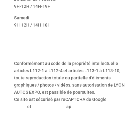
9H-12H / 14H-19H
Samedi
9H-12H / 14H-18H
Conformément au code de la propriété intellectuelle
articles L112-1 à L112-4 et articles L113-1 à L113-10,
toute reproduction totale ou partielle d’éléments
graphiques / photos / vidéos, sans autorisation de LYON
AUTOS EXPO, est passible de poursuites.
Ce site est sécurisé par reCAPTCHA de Google
Privacy
Policy
et
Terms of Service
ap
JJP
|
STATÉGIE – BRANDING – DIGITAL